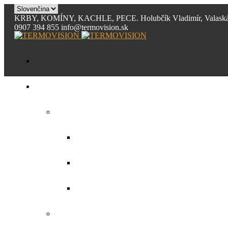
KRBY, KOMÍNY, KACHLE, PECE. Holubčík Vladimír, Valask
0907 394 855
info@termovision.sk