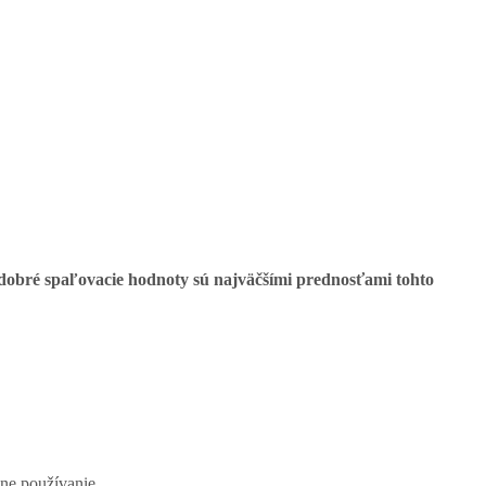
dobré spaľovacie hodnoty sú najväčšími prednosťami tohto
ne používanie.