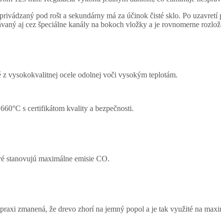
rivádzaný pod rošt a sekundárny má za účinok čisté sklo. Po uzavret
ávaný aj cez špeciálne kanály na bokoch vložky a je rovnomerne rozlož
z vysokokvalitnej ocele odolnej voči vysokým teplotám.
60°C s certifikátom kvality a bezpečnosti.
oré stanovujú maximálne emisie CO.
praxi zmanená, že drevo zhorí na jemný popol a je tak využité na max