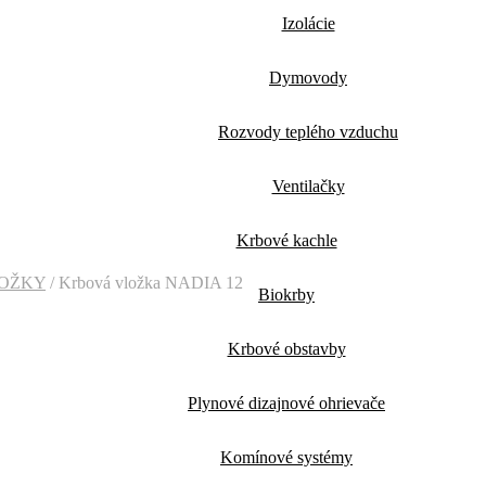
Izolácie
Dymovody
Rozvody teplého vzduchu
Ventilačky
Krbové kachle
LOŽKY
/
Krbová vložka NADIA 12
Biokrby
Krbové obstavby
Plynové dizajnové ohrievače
Komínové systémy