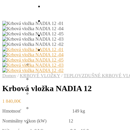
Domov
/
KRBOVÉ VLOŽKY
/
TEPLOVZDUŠNÉ KRBOVÉ V
Krbová vložka NADIA 12
1 840,00
€
Hmotnosť
149 kg
Nominálny výkon (kW)
12