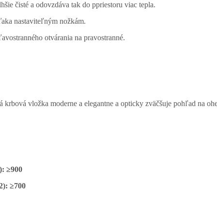
e čisté a odovzdáva tak do ppriestoru viac tepla.
vďaka nastaviteľným nožkám.
avostranného otvárania na pravostranné.
á krbová vložka moderne a elegantne a opticky zväčšuje pohľad na oh
): ≥900
2): ≥700