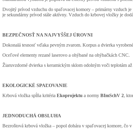
Dvojitý prívod vzduchu do spaľovacej komory – primárny vzduch je p
je sekundárny prívod stále aktívny. Vzduch do krbovej vložky je dod
BEZPEČNOSŤ NA NAJVYŠŠEJ ÚROVNI
Dokonalá tesnosť vďaka pevným zvarom. Korpus a dvierka vyrobené 
Oceľové elementy rezané laserovo a ohýbané na ohýbačkách CNC.
Žiaruvzdorné dvierka s keramickým sklom odolným voči teplotám až 6
EKOLOGICKÉ SPAĽOVANIE
Krbová vložka spĺňa kritéria
Ekoprojektu
a normy
BImSchV 2
, kt
JEDNODUCHÁ OBSLUHA
Bezroštová krbová vložka – popol dohára v spaľovacej komore, čo v 