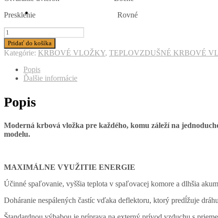
Presklenie
Rovné
Pridať do košíka
Kategórie:
KRBOVÉ VLOŽKY
,
TEPLOVZDUŠNÉ KRBOVÉ V
Popis
Ďalšie informácie
Popis
Moderná krbová vložka pre každého, komu záleží na jednoducho
modelu.
MAXIMÁLNE VYUŽITIE ENERGIE
Účinné spaľovanie, vyššia teplota v spaľovacej komore a dlhšia akum
Doháranie nespálených častíc vďaka deflektoru, ktorý predĺžuje dráhu 
Štandardnou výbabou je príprava na externý prívod vzduchu s priem