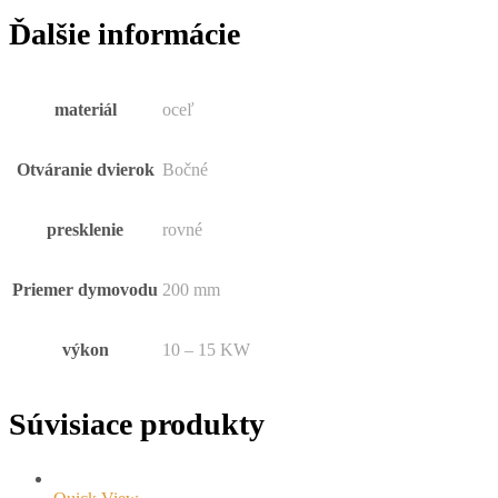
Ďalšie informácie
materiál
oceľ
Otváranie dvierok
Bočné
presklenie
rovné
Priemer dymovodu
200 mm
výkon
10 – 15 KW
Súvisiace produkty