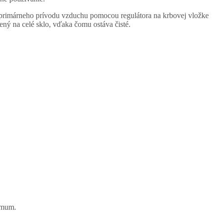
í primárneho prívodu vzduchu pomocou regulátora na krbovej vložke
ený na celé sklo, vďaka čomu ostáva čisté.
imum.