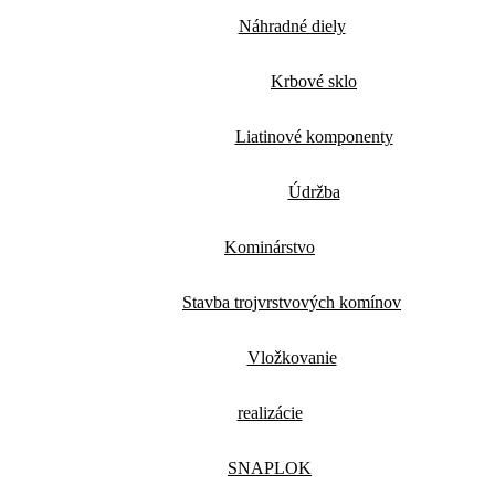
Náhradné diely
Krbové sklo
Liatinové komponenty
Údržba
Kominárstvo
Stavba trojvrstvových komínov
Vložkovanie
realizácie
SNAPLOK