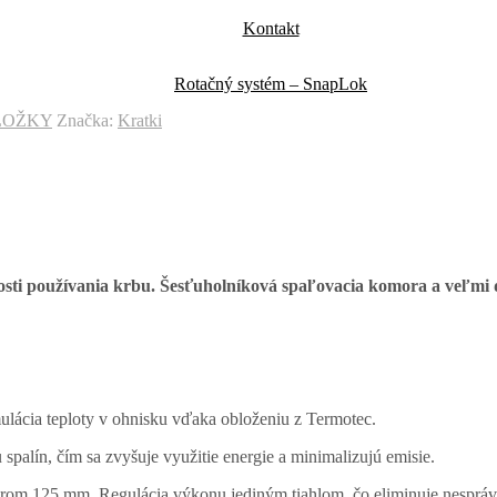
Kontakt
Rotačný systém – SnapLok
LOŽKY
Značka:
Kratki
sti používania krbu. Šesťuholníková spaľovacia komora a veľmi 
ulácia teploty v ohnisku vďaka obloženiu z Termotec.
spalín, čím sa zvyšuje využitie energie a minimalizujú emisie.
erom 125 mm. Regulácia výkonu jediným tiahlom, čo eliminuje nespráv