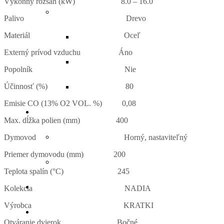
Výkonný rozsah (kW)
8.0 – 16.0
Palivo
Drevo
Materiál
Oceľ
Externý prívod vzduchu
Áno
Popolník
Nie
Účinnosť (%)
80
Emisie CO (13% O2 VOL. %)
0,08
Max. dĺžka polien (mm)
400
Dymovod
Horný, nastaviteľný
Priemer dymovodu (mm)
200
Teplota spalín (°C)
245
Kolekcia
NADIA
Výrobca
KRATKI
Otváranie dvierok
Bočné