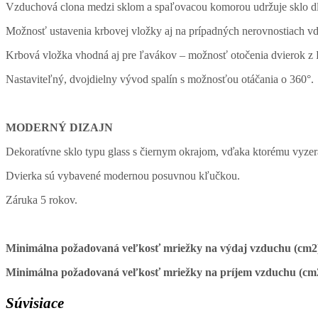
Vzduchová clona medzi sklom a spaľovacou komorou udržuje sklo dlhši
Možnosť ustavenia krbovej vložky aj na prípadných nerovnostiach 
Krbová vložka vhodná aj pre ľavákov – možnosť otočenia dvierok z ľ
Nastaviteľný, dvojdielny vývod spalín s možnosťou otáčania o 360°.
MODERNÝ DIZAJN
Dekoratívne sklo typu glass s čiernym okrajom, vďaka ktorému vyzer
Dvierka sú vybavené modernou posuvnou kľučkou.
Záruka 5 rokov.
Minimálna požadovaná veľkosť mriežky na výdaj vzduchu (cm2
Minimálna požadovaná veľkosť mriežky na príjem vzduchu (cm
Súvisiace