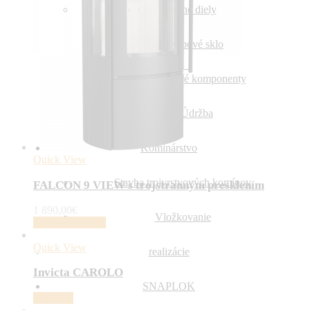
Náhradné diely
Krbové sklo
Liatinové komponenty
Údržba
Kominárstvo
Quick View
Stavba trojvrstvových komínov
FALCON 9 VIEW s trojstranným presklením
1 890,00
€
Vložkovanie
Pridať do košíka
Quick View
realizácie
Invicta CAROLO
SNAPLOK
Viac info