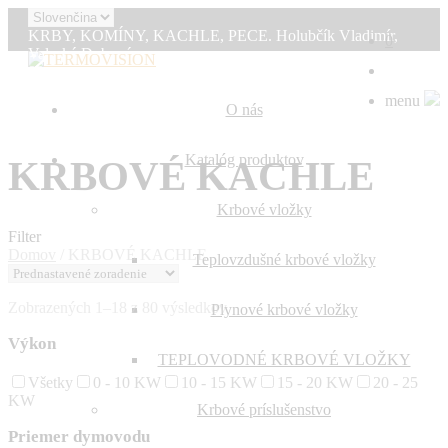
KRBY, KOMÍNY, KACHLE, PECE. Holubčík Vladimír,
0
Valaská Dubová
0907 394 855
info@termovision.sk
menu
O nás
Katalóg produktov
KRBOVÉ KACHLE
Krbové vložky
Filter
Domov
/
KRBOVÉ KACHLE
Teplovzdušné krbové vložky
Zobrazených 1–18 z 80 výsledkov
Plynové krbové vložky
Výkon
TEPLOVODNÉ KRBOVÉ VLOŽKY
Všetky
0 - 10 KW
10 - 15 KW
15 - 20 KW
20 - 25
KW
Krbové príslušenstvo
Priemer dymovodu