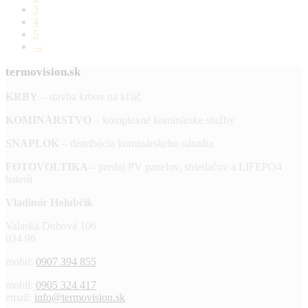
3
4
5
→
termovision.sk
KRBY
– stavba krbov na kľúč
KOMINÁRSTVO
– komplexné kominárske služby
SNAPLOK
– distribúcia kominárskeho náradia
FOTOVOLTIKA –
predaj PV panelov, striedačov a LIFEPO4
bateríi
Vladimír Holubčík
Valaská Dubová 106
034 96
mobil:
0907 394 855
mobil:
0905 324 417
email:
info@termovision.sk