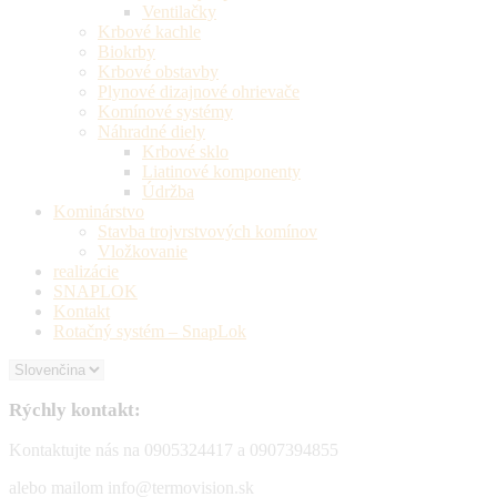
Ventilačky
Krbové kachle
Biokrby
Krbové obstavby
Plynové dizajnové ohrievače
Komínové systémy
Náhradné diely
Krbové sklo
Liatinové komponenty
Údržba
Kominárstvo
Stavba trojvrstvových komínov
Vložkovanie
realizácie
SNAPLOK
Kontakt
Rotačný systém – SnapLok
Rýchly kontakt:
Kontaktujte nás na 0905324417 a 0907394855
alebo mailom info@termovision.sk