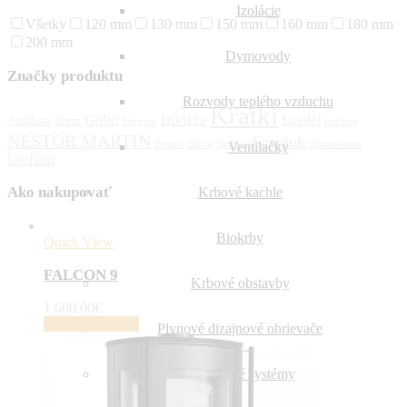
Izolácie
Všetky
120 mm
130 mm
150 mm
160 mm
180 mm
200 mm
Dymovody
Značky produktu
Rozvody teplého vzduchu
Kratki
Invicta
Gabo
Laudel
Andalusia
Darco
Hergom
Lechma
NESTOR MARTIN
Snaplok
Silca
Promat
Skamol
Termovision
Ventilačky
Uniflam
Ako nakupovať
Krbové kachle
Biokrby
Quick View
FALCON 9
Krbové obstavby
1 600,00
€
Pridať do košíka
Plynové dizajnové ohrievače
Komínové systémy