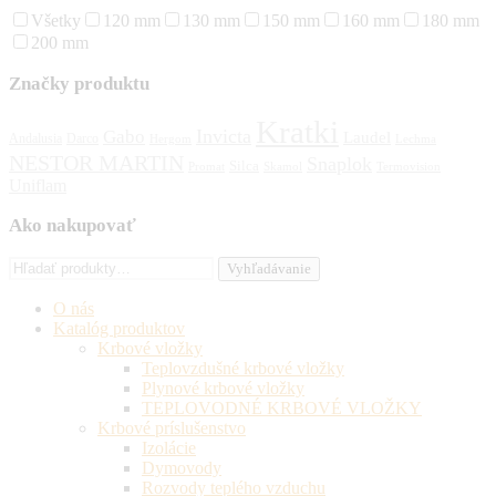
Všetky
120 mm
130 mm
150 mm
160 mm
180 mm
200 mm
Značky produktu
Kratki
Invicta
Gabo
Laudel
Andalusia
Darco
Hergom
Lechma
NESTOR MARTIN
Snaplok
Silca
Promat
Skamol
Termovision
Uniflam
Ako nakupovať
Hľadať:
Vyhľadávanie
O nás
Katalóg produktov
Krbové vložky
Teplovzdušné krbové vložky
Plynové krbové vložky
TEPLOVODNÉ KRBOVÉ VLOŽKY
Krbové príslušenstvo
Izolácie
Dymovody
Rozvody teplého vzduchu