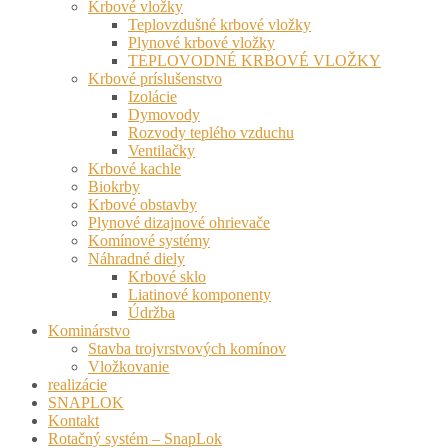
Krbové vložky
Teplovzdušné krbové vložky
Plynové krbové vložky
TEPLOVODNÉ KRBOVÉ VLOŽKY
Krbové príslušenstvo
Izolácie
Dymovody
Rozvody teplého vzduchu
Ventilačky
Krbové kachle
Biokrby
Krbové obstavby
Plynové dizajnové ohrievače
Komínové systémy
Náhradné diely
Krbové sklo
Liatinové komponenty
Údržba
Kominárstvo
Stavba trojvrstvových komínov
Vložkovanie
realizácie
SNAPLOK
Kontakt
Rotačný systém – SnapLok