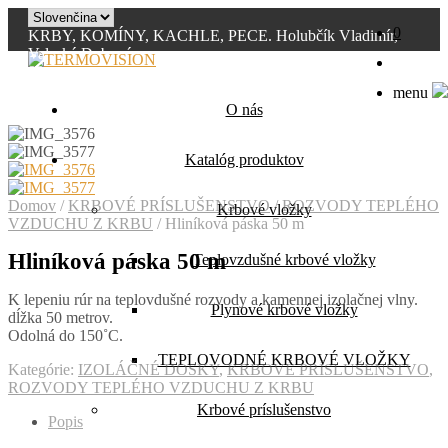
0
KRBY, KOMÍNY, KACHLE, PECE. Holubčík Vladimír,
Valaská Dubová
0907 394 855
info@termovision.sk
menu
O nás
Katalóg produktov
Domov
/
KRBOVÉ PRÍSLUŠENSTVO
/
ROZVODY TEPLÉHO
Krbové vložky
VZDUCHU Z KRBU
/
Hliníková páska 50 m
Hliníková páska 50 m
Teplovzdušné krbové vložky
K lepeniu rúr na teplovdušné rozvody a kamennej izolačnej vlny.
Plynové krbové vložky
dĺžka 50 metrov.
Odolná do 150˚C.
TEPLOVODNÉ KRBOVÉ VLOŽKY
Kategórie:
IZOLÁČNÉ DOSKY
,
KRBOVÉ PRÍSLUŠENSTVO
,
ROZVODY TEPLÉHO VZDUCHU Z KRBU
Krbové príslušenstvo
Popis