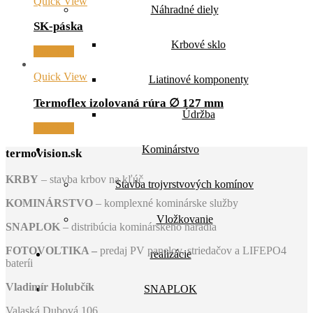
Quick View
Náhradné diely
SK-páska
Krbové sklo
Viac info
Quick View
Liatinové komponenty
Termoflex izolovaná rúra ∅ 127 mm
Údržba
Viac info
Kominárstvo
termovision.sk
KRBY
– stavba krbov na kľúč
Stavba trojvrstvových komínov
KOMINÁRSTVO
– komplexné kominárske služby
Vložkovanie
SNAPLOK
– distribúcia kominárskeho náradia
FOTOVOLTIKA –
predaj PV panelov, striedačov a LIFEPO4
realizácie
bateríi
Vladimír Holubčík
SNAPLOK
Valaská Dubová 106