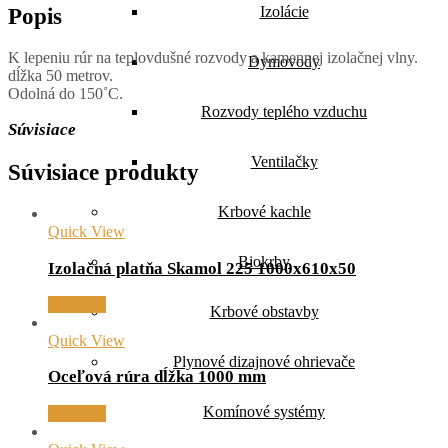
Popis
Izolácie
K lepeniu rúr na teplovdušné rozvody a kamennej izolačnej vlny.
Dymovody
dĺžka 50 metrov.
Odolná do 150˚C.
Rozvody teplého vzduchu
Súvisiace
Ventilačky
Súvisiace produkty
Krbové kachle
Quick View
Biokrby
Izolačná platňa Skamol 225 1000x610x50
Viac info
Krbové obstavby
Quick View
Plynové dizajnové ohrievače
Oceľová rúra dĺžka 1000 mm
Komínové systémy
Viac info