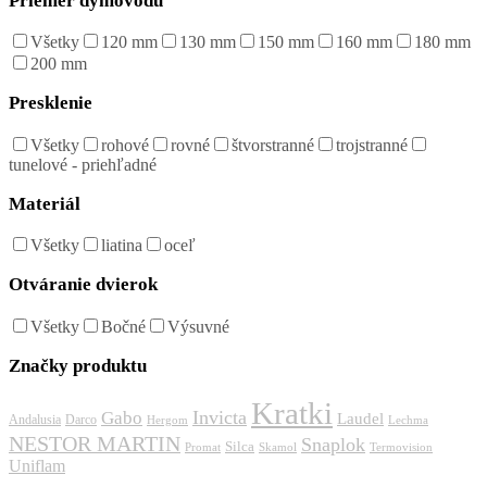
Priemer dymovodu
Všetky
120 mm
130 mm
150 mm
160 mm
180 mm
200 mm
Presklenie
Všetky
rohové
rovné
štvorstranné
trojstranné
tunelové - priehľadné
Materiál
Všetky
liatina
oceľ
Otváranie dvierok
Všetky
Bočné
Výsuvné
Značky produktu
Kratki
Invicta
Gabo
Laudel
Andalusia
Darco
Hergom
Lechma
NESTOR MARTIN
Snaplok
Silca
Promat
Skamol
Termovision
Uniflam