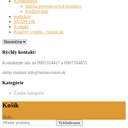
Kominárstvo
Stavba trojvrstvových komínov
Vložkovanie
realizácie
SNAPLOK
Kontakt
Rotačný systém – SnapLok
Rýchly kontakt:
Kontaktujte nás na 0905324417 a 0907394855
alebo mailom info@termovision.sk
Kategórie
Žiadne kategórie
Košík
Hello
Hľadať:
Vyhľadávanie