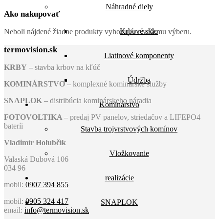
Náhradné diely
Ako nakupovať
Krbové sklo
Neboli nájdené žiadne produkty vyhovujúce vašemu výberu.
termovision.sk
Liatinové komponenty
KRBY
– stavba krbov na kľúč
Údržba
KOMINÁRSTVO
– komplexné kominárske služby
SNAPLOK
– distribúcia kominárskeho náradia
Kominárstvo
FOTOVOLTIKA –
predaj PV panelov, striedačov a LIFEPO4
bateríi
Stavba trojvrstvových komínov
Vladimír Holubčík
Vložkovanie
Valaská Dubová 106
034 96
realizácie
mobil:
0907 394 855
mobil:
0905 324 417
SNAPLOK
email:
info@termovision.sk