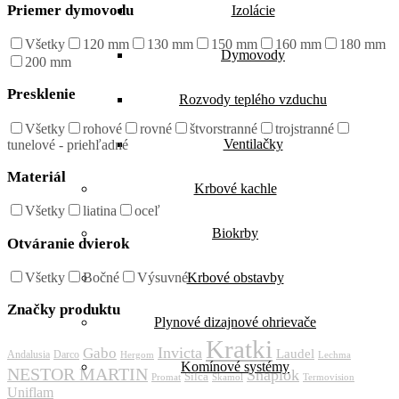
Priemer dymovodu
Izolácie
Všetky
120 mm
130 mm
150 mm
160 mm
180 mm
Dymovody
200 mm
Presklenie
Rozvody teplého vzduchu
Všetky
rohové
rovné
štvorstranné
trojstranné
Ventilačky
tunelové - priehľadné
Materiál
Krbové kachle
Všetky
liatina
oceľ
Biokrby
Otváranie dvierok
Všetky
Bočné
Výsuvné
Krbové obstavby
Značky produktu
Plynové dizajnové ohrievače
Kratki
Invicta
Gabo
Laudel
Andalusia
Darco
Hergom
Lechma
Komínové systémy
NESTOR MARTIN
Snaplok
Silca
Promat
Skamol
Termovision
Uniflam