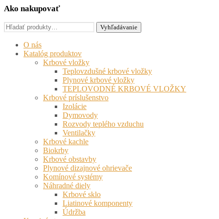
Ako nakupovať
Hľadať:
Vyhľadávanie
O nás
Katalóg produktov
Krbové vložky
Teplovzdušné krbové vložky
Plynové krbové vložky
TEPLOVODNÉ KRBOVÉ VLOŽKY
Krbové príslušenstvo
Izolácie
Dymovody
Rozvody teplého vzduchu
Ventilačky
Krbové kachle
Biokrby
Krbové obstavby
Plynové dizajnové ohrievače
Komínové systémy
Náhradné diely
Krbové sklo
Liatinové komponenty
Údržba