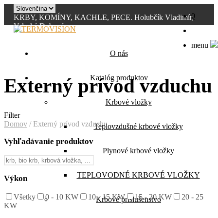
0
KRBY, KOMÍNY, KACHLE, PECE. Holubčík Vladimír,
Valaská Dubová
0907 394 855
info@termovision.sk
menu
O nás
Katalóg produktov
Externý prívod vzduchu
Krbové vložky
Filter
Domov
/
Externý prívod vzduchu
Teplovzdušné krbové vložky
Vyhľadávanie produktov
Plynové krbové vložky
TEPLOVODNÉ KRBOVÉ VLOŽKY
Výkon
Všetky
0 - 10 KW
10 - 15 KW
15 - 20 KW
20 - 25
Krbové príslušenstvo
KW